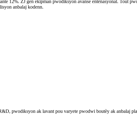
eprezante 12%. ZJ gen ekipman pwodiksyon avanse entènasyonal. Tout 
lisyon anbalaj kodenn.
 R&D, pwodiksyon ak lavant pou varyete pwodwi boutèy ak anbalaj pla