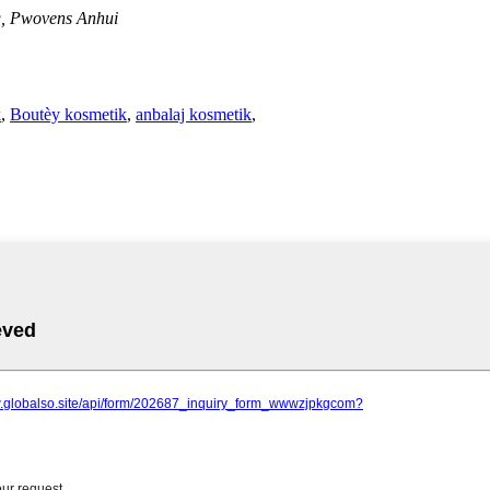
g, Pwovens Anhui
k
,
Boutèy kosmetik
,
anbalaj kosmetik
,