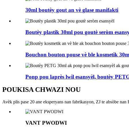
30ml boutèy gout an vè glase manifakti
Boutèy plastik 30ml pou goutè seròm esansy
Bouchon bouton pouse vè ble kosmetik 30ml
Ponp pou laprès lwil esansyèl, boutèy PETG 
POUKISA CHWAZI NOU
Avèk plis pase 20 ane eksperyans nan fabrikasyon, ZJ te absòbe nan
VANT PWODWI