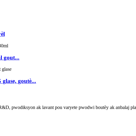
èl
 gout...
glase, goutè...
 R&D, pwodiksyon ak lavant pou varyete pwodwi boutèy ak anbalaj pla