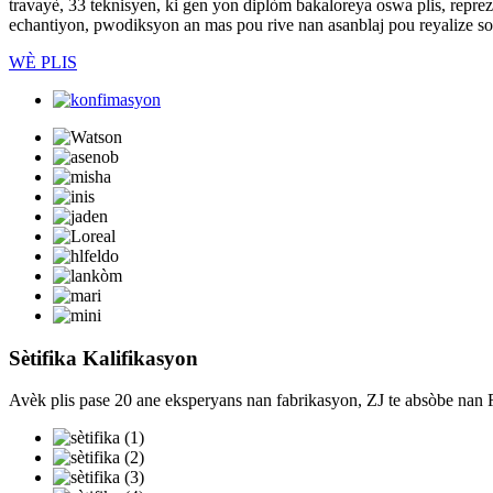
travayè, 33 teknisyen, ki gen yon diplòm bakaloreya oswa plis, r
echantiyon, pwodiksyon an mas pou rive nan asanblaj pou reyalize so
WÈ PLIS
Sètifika Kalifikasyon
Avèk plis pase 20 ane eksperyans nan fabrikasyon, ZJ te absòbe nan