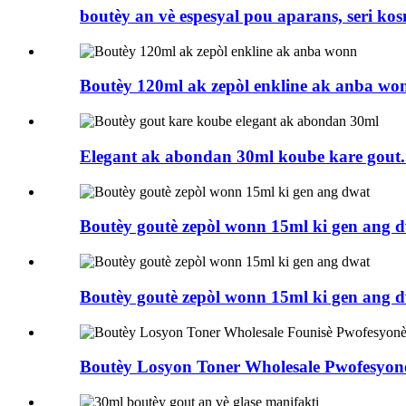
boutèy an vè espesyal pou aparans, seri kosm
Boutèy 120ml ak zepòl enkline ak anba wo
Elegant ak abondan 30ml koube kare gout.
Boutèy goutè zepòl wonn 15ml ki gen ang 
Boutèy goutè zepòl wonn 15ml ki gen ang 
Boutèy Losyon Toner Wholesale Pwofesyonèl