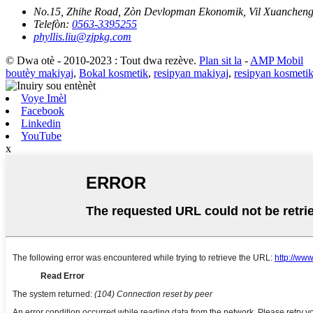
No.15, Zhihe Road, Zòn Devlopman Ekonomik, Vil Xuanchen
Telefòn:
0563-3395255
phyllis.liu@zjpkg.com
© Dwa otè - 2010-2023 : Tout dwa rezève.
Plan sit la
-
AMP Mobil
boutèy makiyaj
,
Bokal kosmetik
,
resipyan makiyaj
,
resipyan kosmeti
Voye Imèl
Facebook
Linkedin
YouTube
x