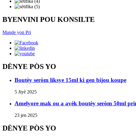
BYENVINI POU KONSILTE
Mande yon Pri
DÈNYE PÒS YO
Boutèy seròm liksye 15ml ki gen bijou koupe
5 Jiyè 2025
Amelyore mak ou a avèk boutèy seròm 50ml pr
23 jen 2025
DÈNYE PÒS YO