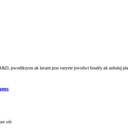
 R&D, pwodiksyon ak lavant pou varyete pwodwi boutèy ak anbalaj pla
mens