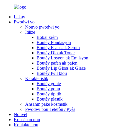
Lakay
Pwodwi yo
Nouvo pwodwi yo
Itilize
Bokal krèm
Boutèy Fondasyon
Boutèy Esans ak Serom
Boutèy Dlo ak Toner
Boutèy Losyon ak Emilsyon
Boutèy pafen ak pafen
Boutèy Lip Gloss ak Glaze
Boutèy lwil klou
Karakteristik
Boutèy goutè
Boutèy ponp
Boutèy tip tib
Boutèy plastik
Ansanm pake kosmetik
Pwodwi pou Telefòn / Pyès
Nouvèl
Konsènan nou
Kontakte nou