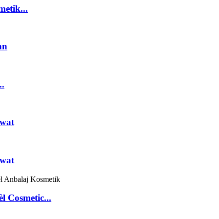
etik...
nn
..
dwat
dwat
 Cosmetic...