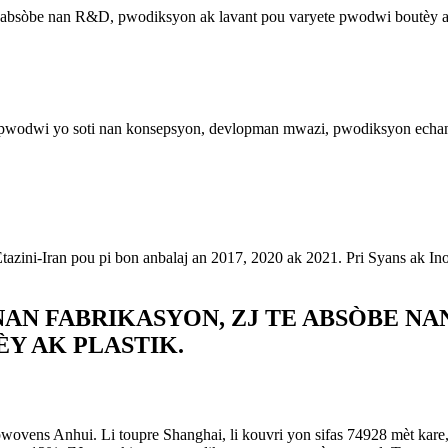
e absòbe nan R&D, pwodiksyon ak lavant pou varyete pwodwi boutèy ak
pwodwi yo soti nan konsepsyon, devlopman mwazi, pwodiksyon echanti
 Etazini-Iran pou pi bon anbalaj an 2017, 2020 ak 2021. Pri Syans ak 
 NAN FABRIKASYON, ZJ TE ABSÒBE N
Y AK PLASTIK.
 pwovens Anhui. Li toupre Shanghai, li kouvri yon sifas 74928 mèt kare